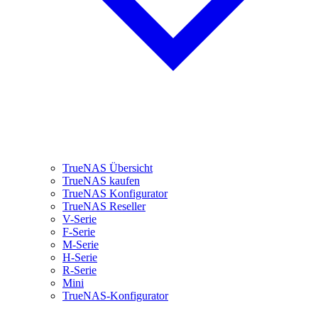
TrueNAS Übersicht
TrueNAS kaufen
TrueNAS Konfigurator
TrueNAS Reseller
V-Serie
F-Serie
M-Serie
H-Serie
R-Serie
Mini
TrueNAS-Konfigurator