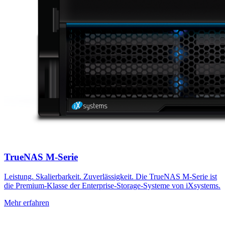
TrueNAS M-Serie
Leistung. Skalierbarkeit. Zuverlässigkeit. Die TrueNAS M-Serie ist
die Premium-Klasse der Enterprise-Storage-Systeme von iXsystems.
Mehr erfahren