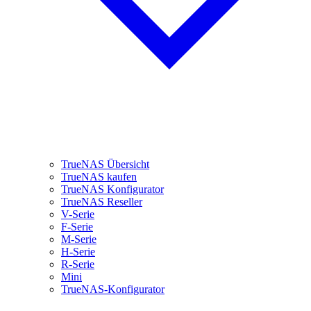
TrueNAS Übersicht
TrueNAS kaufen
TrueNAS Konfigurator
TrueNAS Reseller
V-Serie
F-Serie
M-Serie
H-Serie
R-Serie
Mini
TrueNAS-Konfigurator