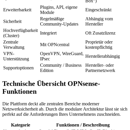
Box“)
Plugins, API, eigene
Erweiterbarkeit
Eingeschränkt
Module
Regelmäßige
Abhängig vom
Sicherheit
Community-Updates
Hersteller
Hochverfügbarkeit
Integriert
Oft Zusatzlizenz
(Cluster)
Zentrale
Proprietär oder
Mit OPNcentral
Verwaltung
kostenpflichtig
VPN-
OpenVPN, WireGuard,
Herstellerabhängig
Unterstützung
IPsec
Community / Business
Hersteller- oder
Supportoptionen
Edition
Partnernetzwerk
Technische Übersicht OPNsense-
Funktionen
Die Plattform deckt alle zentralen Bereiche moderner
Netzwerksicherheit ab. Durch die modulare Architektur lässt sie sich
perfekt auf die Anforderungen Ihres Unternehmens zuschneiden.
Kategorie
Funktionen / Beschreibung