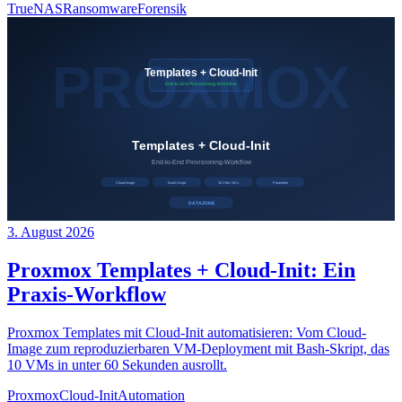
TrueNAS
Ransomware
Forensik
3. August 2026
Proxmox Templates + Cloud-Init: Ein
Praxis-Workflow
Proxmox Templates mit Cloud-Init automatisieren: Vom Cloud-
Image zum reproduzierbaren VM-Deployment mit Bash-Skript, das
10 VMs in unter 60 Sekunden ausrollt.
Proxmox
Cloud-Init
Automation