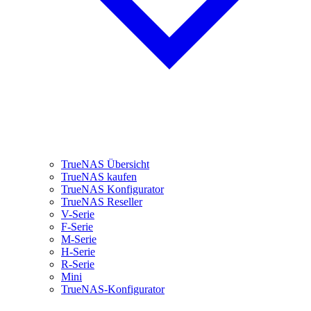
TrueNAS Übersicht
TrueNAS kaufen
TrueNAS Konfigurator
TrueNAS Reseller
V-Serie
F-Serie
M-Serie
H-Serie
R-Serie
Mini
TrueNAS-Konfigurator