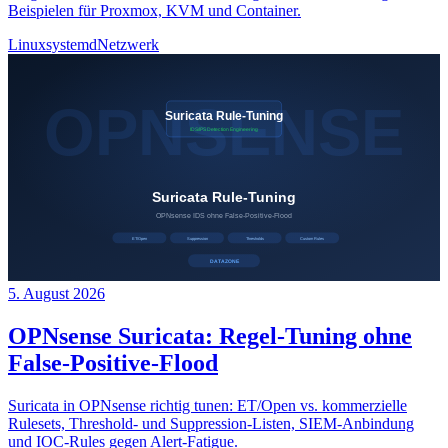
Beispielen für Proxmox, KVM und Container.
Linux
systemd
Netzwerk
5. August 2026
OPNsense Suricata: Regel-Tuning ohne
False-Positive-Flood
Suricata in OPNsense richtig tunen: ET/Open vs. kommerzielle
Rulesets, Threshold- und Suppression-Listen, SIEM-Anbindung
und IOC-Rules gegen Alert-Fatigue.