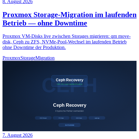
8. August 2026
Proxmox Storage-Migration im laufenden
Betrieb — ohne Downtime
Proxmox VM-Disks live zwischen Storages migrieren: qm move-
disk, Ceph zu ZFS, NVMe-Pool-Wechsel im laufenden Betrieb
ohne Downtime der Produktion.
Proxmox
Storage
Migration
7. August 2026