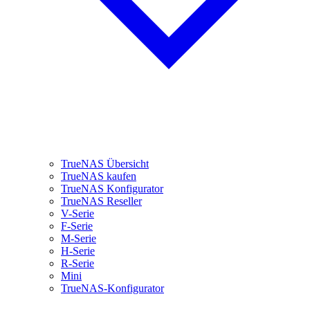
TrueNAS Übersicht
TrueNAS kaufen
TrueNAS Konfigurator
TrueNAS Reseller
V-Serie
F-Serie
M-Serie
H-Serie
R-Serie
Mini
TrueNAS-Konfigurator