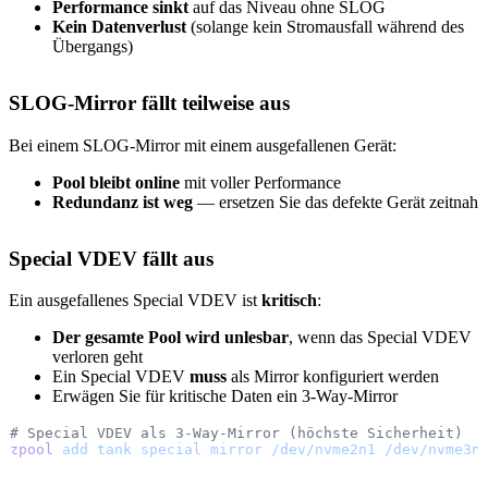
Performance sinkt
auf das Niveau ohne SLOG
Kein Datenverlust
(solange kein Stromausfall während des
Übergangs)
SLOG-Mirror fällt teilweise aus
Bei einem SLOG-Mirror mit einem ausgefallenen Gerät:
Pool bleibt online
mit voller Performance
Redundanz ist weg
— ersetzen Sie das defekte Gerät zeitnah
Special VDEV fällt aus
Ein ausgefallenes Special VDEV ist
kritisch
:
Der gesamte Pool wird unlesbar
, wenn das Special VDEV
verloren geht
Ein Special VDEV
muss
als Mirror konfiguriert werden
Erwägen Sie für kritische Daten ein 3-Way-Mirror
# Special VDEV als 3-Way-Mirror (höchste Sicherheit)
zpool
 add
 tank
 special
 mirror
 /dev/nvme2n1
 /dev/nvme3n