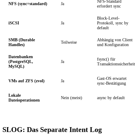
NFS-Standard
NFS (sync=standard)
Ja
erfordert sync
Block-Level-
iSCSI
Ja
Protokoll, sync by
default
SMB (Durable
Abhängig von Client
Teilweise
Handles)
und Konfiguration
Datenbanken
fsync() für
(PostgreSQL,
Ja
Transaktionssicherheit
MySQL)
Gast-OS erwartet
VMs auf ZFS (zvol)
Ja
sync-Bestätigung
Lokale
Nein (meist)
async by default
Dateioperationen
SLOG: Das Separate Intent Log