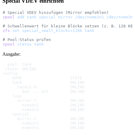
Special VDEV einrichten
# Special VDEV hinzufügen (Mirror empfohlen)
zpool
 add
 tank
 special
 mirror
 /dev/nvme2n1
 /dev/nvme3n
# Schwellenwert für kleine Blöcke setzen (z. B. 128 KB
zfs
 set
 special_small_blocks=128k
 tank
# Pool-Status prüfen
zpool
 status
 tank
Ausgabe:
  pool: tank
 state: ONLINE
config:
    NAME                    STATE
    tank                    ONLINE
      raidz2-0              ONLINE
        da0 ... da5         ONLINE
    logs
      mirror-1              ONLINE
        nvme0n1             ONLINE
        nvme1n1             ONLINE
    special
      mirror-2              ONLINE
        nvme2n1             ONLINE
        nvme3n1             ONLINE