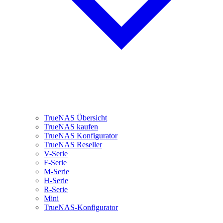
TrueNAS Übersicht
TrueNAS kaufen
TrueNAS Konfigurator
TrueNAS Reseller
V-Serie
F-Serie
M-Serie
H-Serie
R-Serie
Mini
TrueNAS-Konfigurator