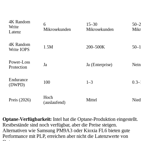
Eigenschaft
Optane P5800X
Enterprise NVMe
Con
4K Random
6
15–30
50–2
Write
Mikrosekunden
Mikrosekunden
Mikr
Latenz
4K Random
1.5M
200–500K
50–
Write IOPS
Power-Loss
Ja
Ja (Enterprise)
Nein
Protection
Endurance
100
1–3
0.3–
(DWPD)
Hoch
Preis (2026)
Mittel
Nied
(auslaufend)
Optane-Verfügbarkeit:
Intel hat die Optane-Produktion eingestellt.
Restbestände sind noch verfügbar, aber die Preise steigen.
Alternativen wie Samsung PM9A3 oder Kioxia FL6 bieten gute
Performance mit PLP, erreichen aber nicht die Latenzwerte von