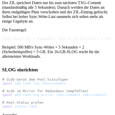
Der ZIL speichert Daten nur bis zum nächsten TXG-Commit
(standardmäßig alle 5 Sekunden). Danach werden die Daten an
ihren endgültigen Platz verschoben und der ZIL-Eintrag gelöscht.
Selbst bei hoher Sync-Write-Last sammeln sich selten mehr als
einige Gigabyte an.
Die Faustregel:
SLOG-Kapazität ≈ Maximaler Sync-Write-Durchsatz × TXG-
Beispiel: 500 MB/s Sync-Writes × 5 Sekunden × 2
(Sicherheitspuffer) = 5 GB. Ein 16-GB-SLOG reicht für die
allermeisten Workloads.
SLOG einrichten
# SLOG-Gerät dem Pool hinzufügen
zpool
 add
 tank
 log
 /dev/nvme0n1
# SLOG im Mirror für Redundanz (empfohlen)
zpool
 add
 tank
 log
 mirror
 /dev/nvme0n1
 /dev/nvme1n1
# Pool-Status prüfen
zpool
 status
 tank
Ausgabe: